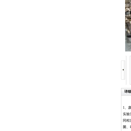
详
1、
实验
同程
菌、