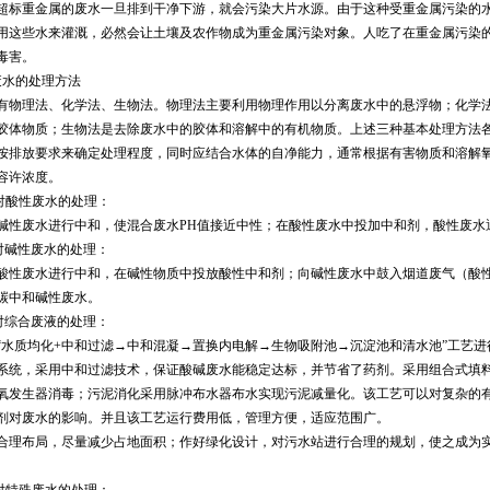
超标重金属的废水一旦排到干净下游，就会污染大片水源。由于这种受重金属污染的
用这些水来灌溉，必然会让土壤及农作物成为重金属污染对象。人吃了在重金属污染
毒害。
废水的处理方法
有物理法、化学法、生物法。物理法主要利用物理作用以分离废水中的悬浮物；化学
胶体物质；生物法是去除废水中的胶体和溶解中的有机物质。上述三种基本处理方法
按排放要求来确定处理程度，同时应结合水体的自净能力，通常根据有害物质和溶解
容许浓度。
对酸性废水的处理：
碱性废水进行中和，使混合废水PH值接近中性；在酸性废水中投加中和剂，酸性废水
对碱性废水的处理：
酸性废水进行中和，在碱性物质中投放酸性中和剂；向碱性废水中鼓入烟道废气（酸
碳中和碱性废水。
对综合废液的处理：
“水质均化+中和过滤→中和混凝→置换内电解→生物吸附池→沉淀池和清水池”工艺进
系统，采用中和过滤技术，保证酸碱废水能稳定达标，并节省了药剂。采用组合式填
氧发生器消毒；污泥消化采用脉冲布水器布水实现污泥减量化。该工艺可以对复杂的
剂对废水的影响。并且该工艺运行费用低，管理方便，适应范围广。
合理布局，尽量减少占地面积；作好绿化设计，对污水站进行合理的规划，使之成为