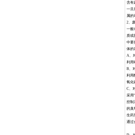
含有
一旦
属的
2、
一般
质或
中要
体的
A、
利用
B、
利用
氧化
C、
采用
控制
的臭
生药
通过