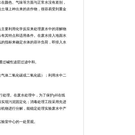
水在颜色、气味等方面与正常水没有差别，
的土壤上种出来的农作物，很容易受到重金
法主要利用化学反应来处理废水中的溶解物
各有其特点和适用条件。在废水排入地面水
氧的指标来确定水体的容许负荷，即排入水
通过碱性滤层过滤中和。
性气体二氧化碳或二氧化硫）；利用水中二
行处理。在废水处理中，为了保护pH在线
料实现污泥固定化；消毒处理工段采用先进
有机物进行分解，能稳定处理实验废水中产
实验室中心的一处景观。